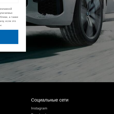
рекламной
едлагаемых
блики, а также
чу, если это
ы.
Социальные сети
Instagram