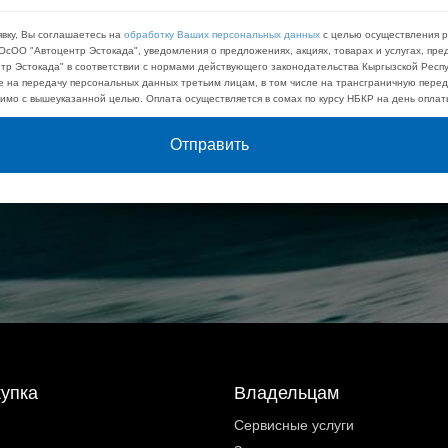
явку, Вы соглашаетесь на
обработку Ваших персональных данных
с целью осуществления 
ОсОО "Автоцентр Эстокада", уведомления о предложениях, акциях, товарах и услугах, пр
р Эстокада" в соответствии с нормами действующего законодательства Кыргызской Респу
е на передачу персональных данных третьим лицам, в том числе на трансграничную переда
имо с вышеуказанной целью. Оплата осуществляется в сомах по курсу НБКР на день оплат
Отправить
купка
Владельцам
Сервисные услуги