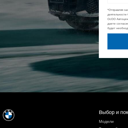
*Отправляя за
деятельности 
ОсОО Автоцент
даете согласи
будет необход
Выбор и по
Модели